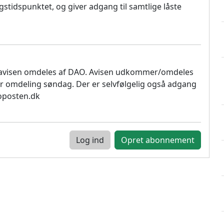
stidspunktet, og giver adgang til samtlige låste
 avisen omdeles af DAO. Avisen udkommer/omdeles
r omdeling søndag. Der er selvfølgelig også adgang
soposten.dk
Log ind