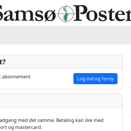
t?
dit abonnement
Log ind og forny
å adgang med det samme. Betaling kan ske med
akort og mastercard.