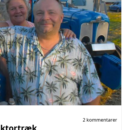
2 kommentarer
raktortræk