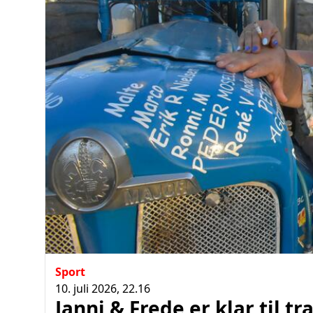
Sport
10. juli 2026, 22.16
Janni & Frede er klar til t