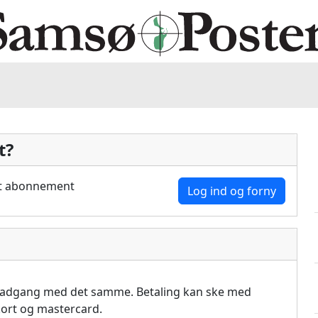
t?
dit abonnement
Log ind og forny
å adgang med det samme. Betaling kan ske med
akort og mastercard.