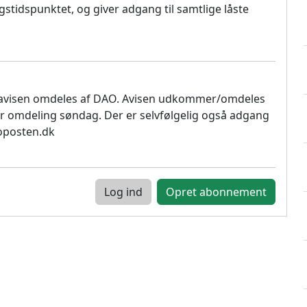
stidspunktet, og giver adgang til samtlige låste
 avisen omdeles af DAO. Avisen udkommer/omdeles
r omdeling søndag. Der er selvfølgelig også adgang
soposten.dk
Log ind