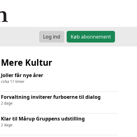
Log ind
Køb abonnement
Mere Kultur
Joller får nye årer
cirka 11 timer
Forvaltning inviterer furboerne til dialog
2 dage
Klar til Mårup Gruppens udstilling
2 dage