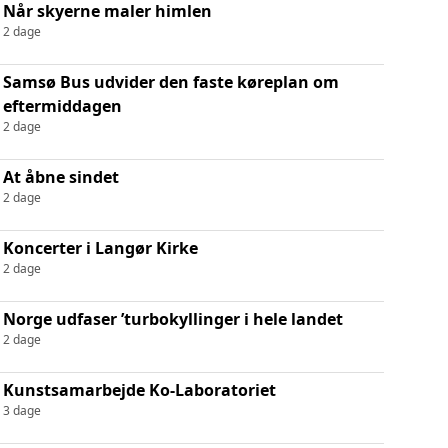
Når skyerne maler himlen
2 dage
Samsø Bus udvider den faste køreplan om
eftermiddagen
2 dage
At åbne sindet
2 dage
Koncerter i Langør Kirke
2 dage
Norge udfaser ’turbokyllinger i hele landet
2 dage
Kunstsamarbejde Ko-Laboratoriet
3 dage