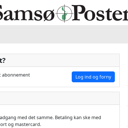
t?
dit abonnement
Log ind og forny
å adgang med det samme. Betaling kan ske med
akort og mastercard.