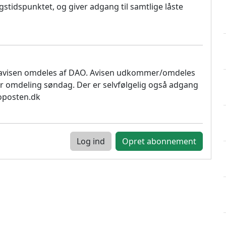
stidspunktet, og giver adgang til samtlige låste
 avisen omdeles af DAO. Avisen udkommer/omdeles
r omdeling søndag. Der er selvfølgelig også adgang
soposten.dk
Log ind