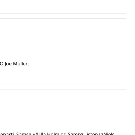
g
 Joe Müller:
keparti  Samsø v/Ulla Holm og Samsø Listen v/Niels