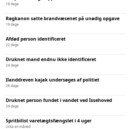
18 dage
Røgkanon satte brandvæsenet på unødig opgave
19 dage
Afdød person identificeret
22 dage
Druknet mand endnu ikke identificeret
24 dage
Ilanddreven kajak undersøges af politiet
28 dage
Druknet person fundet i vandet ved Issehoved
29 dage
Spritbilist varetægtsfængslet i 4 uger
cirka en måned