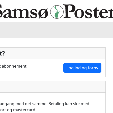
t?
dit abonnement
Log ind og forny
å adgang med det samme. Betaling kan ske med
akort og mastercard.