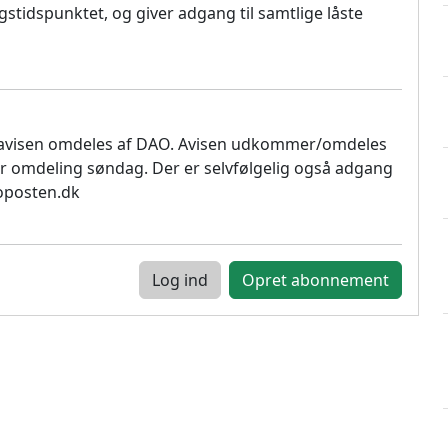
stidspunktet, og giver adgang til samtlige låste
 avisen omdeles af DAO. Avisen udkommer/omdeles
r omdeling søndag. Der er selvfølgelig også adgang
soposten.dk
Log ind