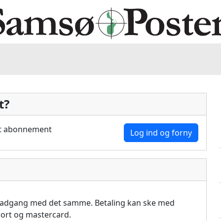
t?
dit abonnement
Log ind og forny
å adgang med det samme. Betaling kan ske med
akort og mastercard.