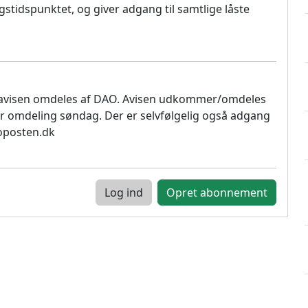
stidspunktet, og giver adgang til samtlige låste
 avisen omdeles af DAO. Avisen udkommer/omdeles
r omdeling søndag. Der er selvfølgelig også adgang
soposten.dk
Log ind