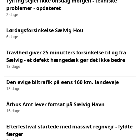
Tyrfing sejler ikke onsdag morgen - tekniske
problemer - opdateret
2 dage
Lørdagsforsinkelse Sælvig-Hou
6 dage
Travlhed giver 25 minutters forsinkelse til og fra
Sælvig - et defekt hængedæk gør det ikke bedre
13 dage
Den evige biltrafik på øens 160 km. landeveje
13 dage
Århus Amt lever fortsat på Sælvig Havn
16 dage
Efterfestival startede med massivt regnvejr - fyldte
færger