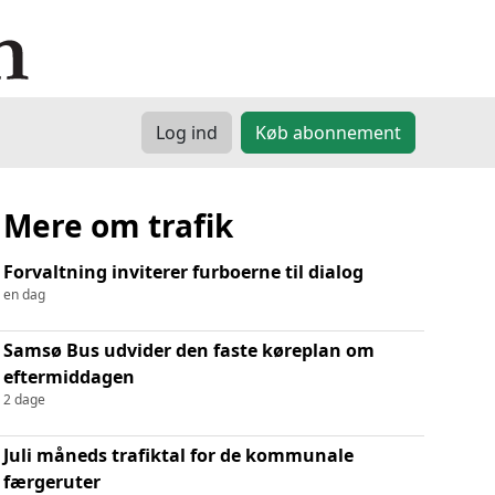
Log ind
Køb abonnement
Mere om trafik
Forvaltning inviterer furboerne til dialog
en dag
Samsø Bus udvider den faste køreplan om
eftermiddagen
2 dage
Juli måneds trafiktal for de kommunale
færgeruter