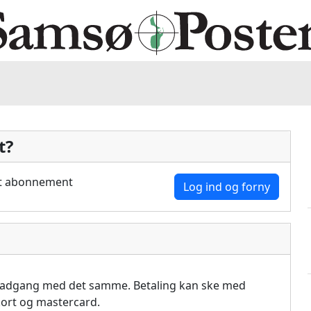
t?
dit abonnement
Log ind og forny
å adgang med det samme. Betaling kan ske med
akort og mastercard.