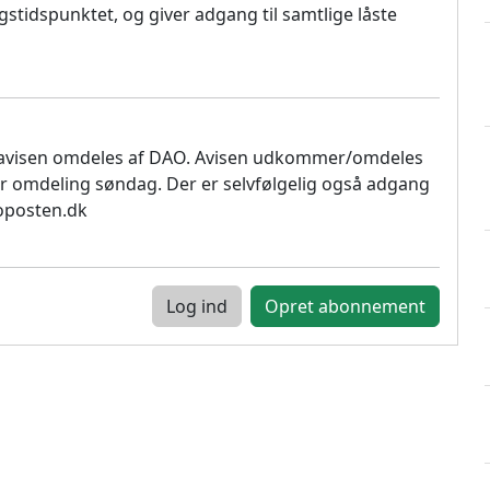
stidspunktet, og giver adgang til samtlige låste
 avisen omdeles af DAO. Avisen udkommer/omdeles
r omdeling søndag. Der er selvfølgelig også adgang
soposten.dk
Log ind