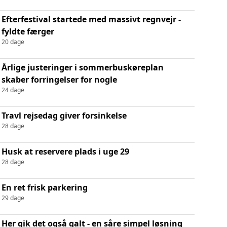
Efterfestival startede med massivt regnvejr -
fyldte færger
20 dage
Årlige justeringer i sommerbuskøreplan
skaber forringelser for nogle
24 dage
Travl rejsedag giver forsinkelse
28 dage
Husk at reservere plads i uge 29
28 dage
En ret frisk parkering
29 dage
Her gik det også galt - en såre simpel løsning