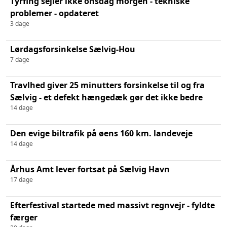
Tyrfing sejler ikke onsdag morgen - tekniske
problemer - opdateret
3 dage
Lørdagsforsinkelse Sælvig-Hou
7 dage
Travlhed giver 25 minutters forsinkelse til og fra
Sælvig - et defekt hængedæk gør det ikke bedre
14 dage
Den evige biltrafik på øens 160 km. landeveje
14 dage
Århus Amt lever fortsat på Sælvig Havn
17 dage
Efterfestival startede med massivt regnvejr - fyldte
færger