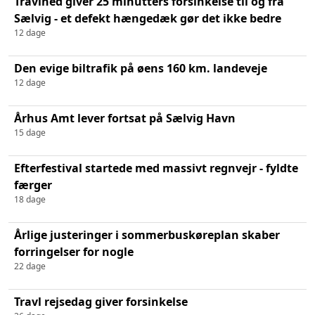
Travlhed giver 25 minutters forsinkelse til og fra
Sælvig - et defekt hængedæk gør det ikke bedre
12 dage
Den evige biltrafik på øens 160 km. landeveje
12 dage
Århus Amt lever fortsat på Sælvig Havn
15 dage
Efterfestival startede med massivt regnvejr - fyldte
færger
18 dage
Årlige justeringer i sommerbuskøreplan skaber
forringelser for nogle
22 dage
Travl rejsedag giver forsinkelse