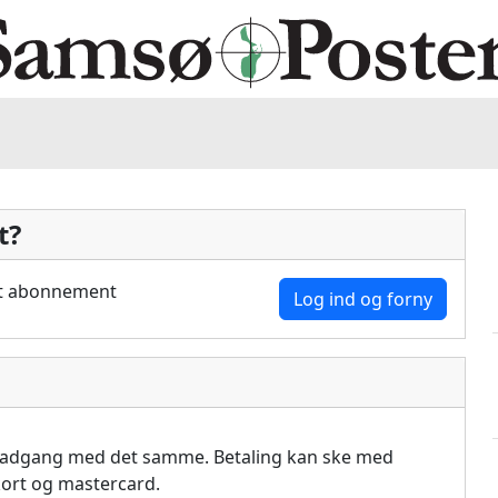
t?
dit abonnement
Log ind og forny
å adgang med det samme. Betaling kan ske med
akort og mastercard.