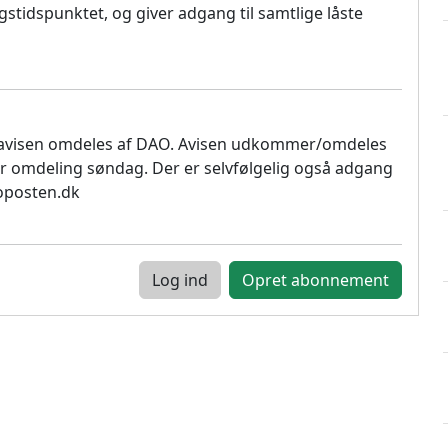
stidspunktet, og giver adgang til samtlige låste
 avisen omdeles af DAO. Avisen udkommer/omdeles
r omdeling søndag. Der er selvfølgelig også adgang
soposten.dk
Log ind