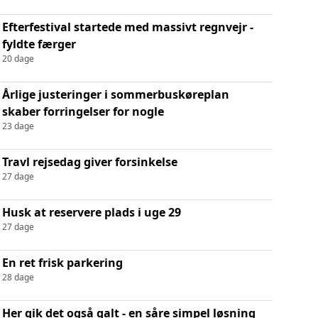
Efterfestival startede med massivt regnvejr -
fyldte færger
20 dage
Årlige justeringer i sommerbuskøreplan
skaber forringelser for nogle
23 dage
Travl rejsedag giver forsinkelse
27 dage
Husk at reservere plads i uge 29
27 dage
En ret frisk parkering
28 dage
Her gik det også galt - en såre simpel løsning