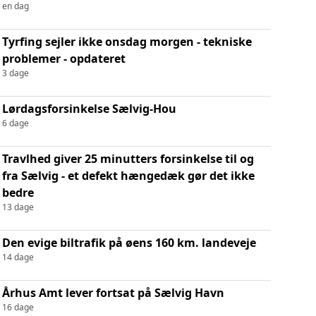
en dag
Tyrfing sejler ikke onsdag morgen - tekniske
problemer - opdateret
3 dage
Lørdagsforsinkelse Sælvig-Hou
6 dage
Travlhed giver 25 minutters forsinkelse til og
fra Sælvig - et defekt hængedæk gør det ikke
bedre
13 dage
Den evige biltrafik på øens 160 km. landeveje
14 dage
Århus Amt lever fortsat på Sælvig Havn
16 dage