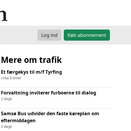
Log ind
Køb abonnement
Mere om trafik
Et færgekys til m/f Tyrfing
cirka 3 timer
Forvaltning inviterer furboerne til dialog
2 dage
Samsø Bus udvider den faste køreplan om
eftermiddagen
3 dage