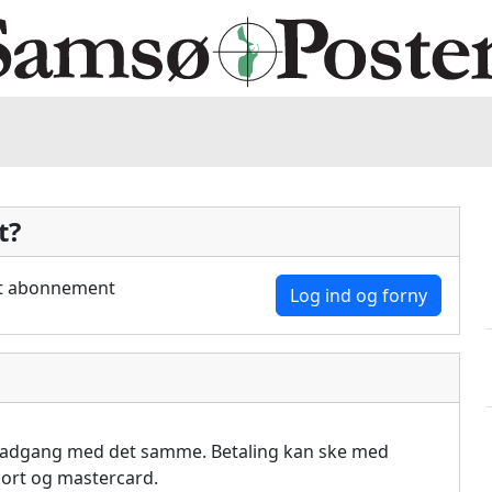
t?
dit abonnement
Log ind og forny
å adgang med det samme. Betaling kan ske med
akort og mastercard.