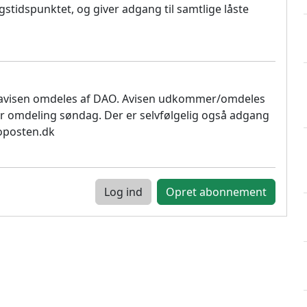
stidspunktet, og giver adgang til samtlige låste
 avisen omdeles af DAO. Avisen udkommer/omdeles
r omdeling søndag. Der er selvfølgelig også adgang
soposten.dk
Log ind