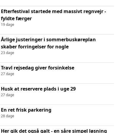
Efterfestival startede med massivt regnvejr -
fyldte færger
19 dage
Årlige justeringer i sommerbuskøreplan
skaber forringelser for nogle
23 dage
Travl rejsedag giver forsinkelse
27 dage
Husk at reservere plads i uge 29
27 dage
En ret frisk parkering
28 dage
Her gik det også galt - en såre simpel løsning