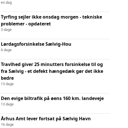
en dag
Tyrfing sejler ikke onsdag morgen - tekniske
problemer - opdateret
3 dage
Lørdagsforsinkelse Sælvig-Hou
6 dage
Travlhed giver 25 minutters forsinkelse til og
fra Sælvig - et defekt hængedæk gør det ikke
bedre
13 dage
Den evige biltrafik på øens 160 km. landeveje
13 dage
Århus Amt lever fortsat på Sælvig Havn
16 dage