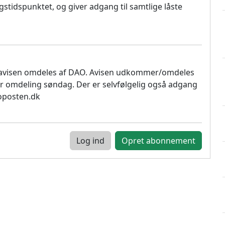
stidspunktet, og giver adgang til samtlige låste
 avisen omdeles af DAO. Avisen udkommer/omdeles
r omdeling søndag. Der er selvfølgelig også adgang
soposten.dk
Log ind