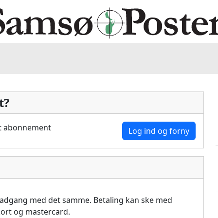
t?
dit abonnement
Log ind og forny
å adgang med det samme. Betaling kan ske med
akort og mastercard.