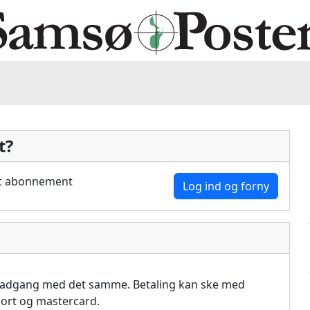
t?
dit abonnement
Log ind og forny
å adgang med det samme. Betaling kan ske med
akort og mastercard.