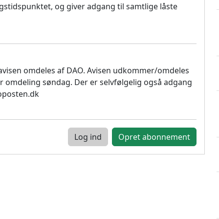
stidspunktet, og giver adgang til samtlige låste
 avisen omdeles af DAO. Avisen udkommer/omdeles
r omdeling søndag. Der er selvfølgelig også adgang
soposten.dk
Log ind