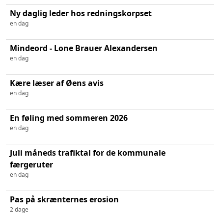
Ny daglig leder hos redningskorpset
en dag
Mindeord - Lone Brauer Alexandersen
en dag
Kære læser af Øens avis
en dag
En føling med sommeren 2026
en dag
Juli måneds trafiktal for de kommunale
færgeruter
en dag
Pas på skrænternes erosion
2 dage