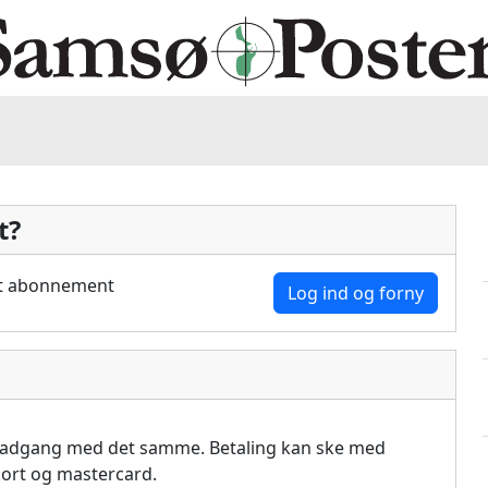
t?
dit abonnement
Log ind og forny
å adgang med det samme. Betaling kan ske med
akort og mastercard.