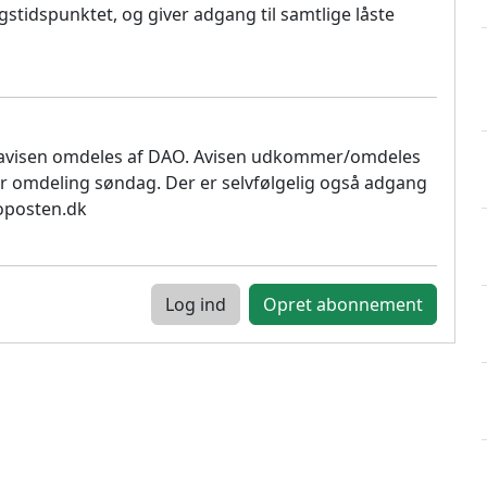
stidspunktet, og giver adgang til samtlige låste
 avisen omdeles af DAO. Avisen udkommer/omdeles
r omdeling søndag. Der er selvfølgelig også adgang
soposten.dk
Log ind