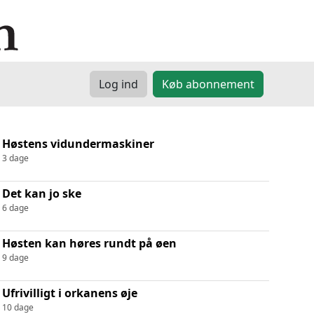
Log ind
Køb abonnement
Høstens vidundermaskiner
3 dage
Det kan jo ske
6 dage
Høsten kan høres rundt på øen
9 dage
Ufrivilligt i orkanens øje
10 dage