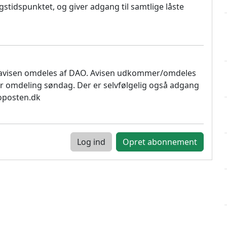
stidspunktet, og giver adgang til samtlige låste
 avisen omdeles af DAO. Avisen udkommer/omdeles
r omdeling søndag. Der er selvfølgelig også adgang
soposten.dk
Log ind