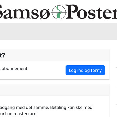
t?
dit abonnement
Log ind og forny
å adgang med det samme. Betaling kan ske med
akort og mastercard.