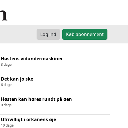
Log ind
Køb abonnement
Høstens vidundermaskiner
3 dage
Det kan jo ske
6 dage
Høsten kan høres rundt på øen
9 dage
Ufrivilligt i orkanens øje
10 dage