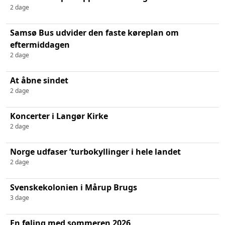
2 dage
Samsø Bus udvider den faste køreplan om
eftermiddagen
2 dage
At åbne sindet
2 dage
Koncerter i Langør Kirke
2 dage
Norge udfaser ’turbokyllinger i hele landet
2 dage
Svenskekolonien i Mårup Brugs
3 dage
En føling med sommeren 2026