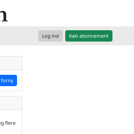
Log ind
Køb abonnement
 forny
g flere