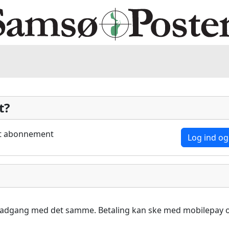
t?
dit abonnement
Log ind og
å adgang med det samme. Betaling kan ske med mobilepay o